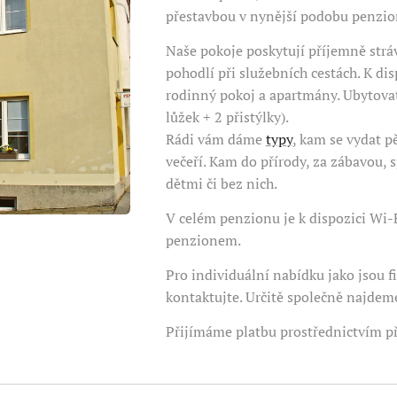
přestavbou v nynější podobu penzi
Naše pokoje poskytují příjemně strá
pohodlí při služebních cestách. K di
rodinný pokoj a apartmány. Ubytova
lůžek + 2 přistýlky).
Rádi vám dáme
typy
, kam se vydat p
večeří. Kam do přírody, za zábavou, 
dětmi či bez nich.
V celém penzionu je k dispozici Wi-
penzionem.
Pro individuální nabídku jako jsou 
kontaktujte. Určitě společně najdem
Přijímáme platbu prostřednictvím p