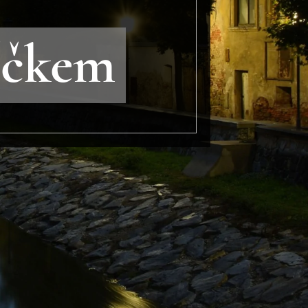
íčkem