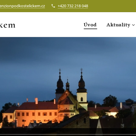
enzionpodkostelickem.cz
+420 732 218 048
čkem
Úvod
Aktuality