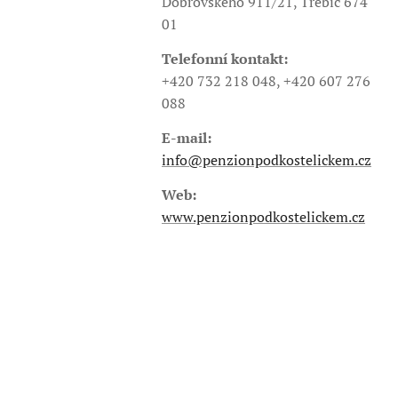
Dobrovského 911/21, Třebíč 674
01
Telefonní kontakt:
+420 732 218 048, +420 607 276
088
E-mail:
info@penzionpodkostelickem.cz
Web:
www.penzionpodkostelickem.cz