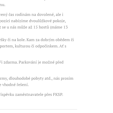
onu.
vený čas rodinám na dovolené, ale i
spozici nabízíme dvoulůžkové pokoje,
t se u nás může až 15 hostů (máme 13
ěšky či na kole. Kam za dobrým obědem či
sportem, kulturou či odpočinkem. Ať s
Fi zdarma. Parkování je možné před
firmy, dlouhodobé pobyty atd., nás prosím
e vhodné řešení.
říspěvku zaměstnavatele přes FKSP.