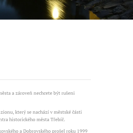
ěsta a zároveň nechcete být rušeni
zionu, který se nachází v městské části
tra historického města Třebíč.
žkovského a Dobrovského prošel roku 1999